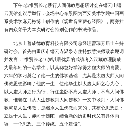
下午2点惟贤长老践行人间佛教思想研讨会在缙云山缙
云宾馆会议厅举行，会场中心布景图为西安美术学院中国画
系美术学麻元彬博士创作的《观世音菩萨心经图》，两旁挂
有四众弟子为本次研讨会特别创作的书法作品。
北京上善成德教育科技有限公司总经理曹瑞芳居士主持
研讨会。首先由重庆市缙云寺温泉寺住持妙慧法师致欢迎词
并发言：“惟贤长老16岁以最优异的成绩考入汉藏教理院成
为最年轻的一名学生，以其聪慧好学深得太虚大师的喜爱。
六年的学习奠定了他一生的佛学基础，尤其是太虚大师人间
佛教思想影响了他的一生，使他毕生以太虚大师之心为心，
以太虚大师之行为行，行住坐卧不离太虚大师，不离人间佛
教。惟老在《从人生佛教到人间佛教》一文中谈到：人间佛
教就是人生佛教，是继承人生佛教而来的，其核心思想是：
立足于人生，趣向于佛陀，结合新的历史时代又有具体内
容：一个思想、三个传统、五个建设”。