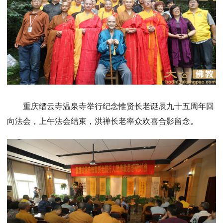
重庆缙云寺温泉寺举行纪念惟贤长老诞辰九十五周年回
向法会，上午法会结束，洪禅长老率众欢喜合影留念。