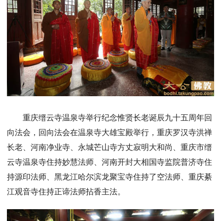
重庆缙云寺温泉寺举行纪念惟贤长老诞辰九十五周年回
向法会，回向法会在温泉寺大雄宝殿举行，重庆罗汉寺洪禅
长老、河南净业寺、永城芒山寺方丈寂明大和尚、重庆市缙
云寺温泉寺住持妙慧法师、河南开封大相国寺监院普济寺住
持源印法师、黑龙江哈尔滨龙聚宝寺住持了空法师、重庆綦
江观音寺住持正谛法师拈香主法。