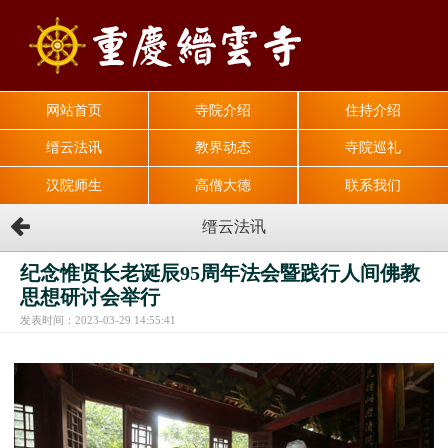
网站首页
寺院介绍
住持介绍
缙云法讯
教界动态
寺院巡礼
汉院师生
高僧大德
联系我们
缙云法讯
纪念惟贤长老诞辰95周年法会暨践行人间佛教
思想研讨会举行
发表时间：2023-03-29 14:55:41