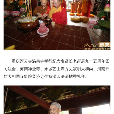
重庆缙云寺温泉寺举行纪念惟贤长老诞辰九十五周年回
向法会，河南净业寺、永城芒山寺方丈寂明大和尚、河南开
封大相国寺监院普济寺住持源印法师拈香礼拜。