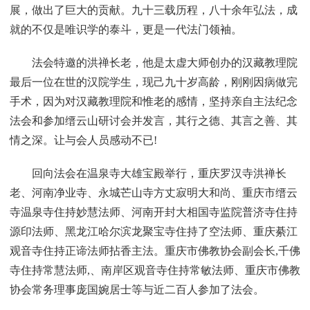
展，做出了巨大的贡献。九十三载历程，八十余年弘法，成
就的不仅是唯识学的泰斗，更是一代法门领袖。
法会特邀的洪禅长老，他是太虚大师创办的汉藏教理院
最后一位在世的汉院学生，现己九十岁高龄，刚刚因病做完
手术，因为对汉藏教理院和惟老的感情，坚持亲自主法纪念
法会和参加缙云山研讨会并发言，其行之德、其言之善、其
情之深。让与会人员感动不已!
回向法会在温泉寺大雄宝殿举行，重庆罗汉寺洪禅长
老、河南净业寺、永城芒山寺方丈寂明大和尚、重庆市缙云
寺温泉寺住持妙慧法师、河南开封大相国寺监院普济寺住持
源印法师、黑龙江哈尔滨龙聚宝寺住持了空法师、重庆綦江
观音寺住持正谛法师拈香主法。重庆市佛教协会副会长,千佛
寺住持常慧法师,、南岸区观音寺住持常敏法师、重庆市佛教
协会常务理事庞国婉居士等与近二百人参加了法会。