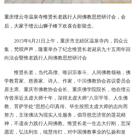
重庆缙云寺温泉寺惟贤长老践行人间佛教思想研讨会，会
后，大家于缙云山狮子峰下欢喜合影留念。
2015年6月21日上午，重庆市北碚区温泉寺内，四众云
集，梵呗声声，隆重举办了纪念惟贤长老诞辰九十五周年回
向法会暨惟老践行人间佛教思想研讨会
惟贤长老，当代高僧、唯识宗泰斗、人间佛教领袖，佛
学教育家、慈善家、诗人、作家，
中国
佛教协会咨议委员会
原主席、重庆市佛教协会会长、重庆佛学院院长，他在缙云
寺曾亲近太虚大师十年，深得太虚大师“八宗平等、人生佛
教、菩萨学处”思想心印真传。毕生按照太虚大师的志向而
努力，主张佛法为现实人生服务，倡导慈悲济世的莲花精
神，不遗余力践行人间佛教。惟贤长老一生志大行刚，悲深
愿宏，弘法利生，续慧传灯，对中国佛教事业的弘扬和发