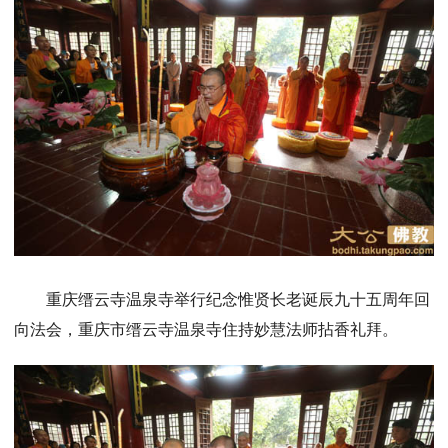
重庆缙云寺温泉寺举行纪念惟贤长老诞辰九十五周年回
向法会，重庆市缙云寺温泉寺住持妙慧法师拈香礼拜。