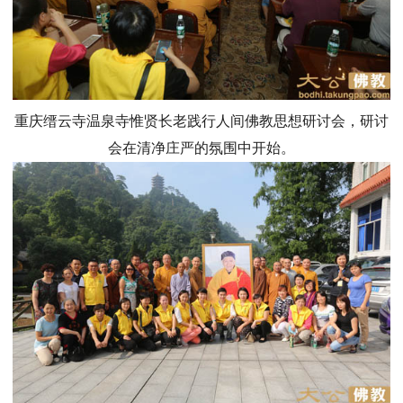
重庆缙云寺温泉寺惟贤长老践行人间佛教思想研讨会，研讨
会在清净庄严的氛围中开始。