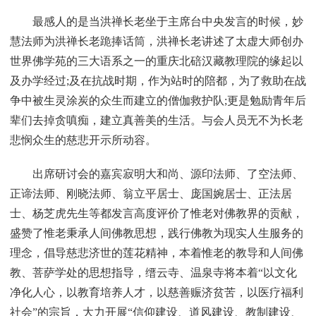
最感人的是当洪禅长老坐于主席台中央发言的时候，妙
慧法师为洪禅长老跪捧话筒，洪禅长老讲述了太虚大师创办
世界佛学苑的三大语系之一的重庆北碚汉藏教理院的缘起以
及办学经过;及在抗战时期，作为站时的陪都，为了救助在战
争中被生灵涂炭的众生而建立的僧伽救护队;更是勉励青年后
辈们去掉贪嗔痴，建立真善美的生活。与会人员无不为长老
悲悯众生的慈悲开示所动容。
出席研讨会的嘉宾寂明大和尚、源印法师、了空法师、
正谛法师、刚晓法师、翁立平居士、庞国婉居士、正法居
士、杨芝虎先生等都发言高度评价了惟老对佛教界的贡献，
盛赞了惟老秉承人间佛教思想，践行佛教为现实人生服务的
理念，倡导慈悲济世的莲花精神，本着惟老的教导和人间佛
教、菩萨学处的思想指导，缙云寺、温泉寺将本着“以文化
净化人心，以教育培养人才，以慈善赈济贫苦，以医疗福利
社会”的宗旨，大力开展“信仰建设、道风建设、教制建设、