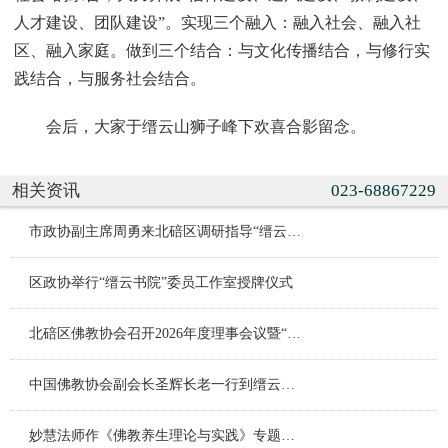
人才建设、团队建设”。实现三个融入：融入社会、融入社
区、融入家庭。做到三个结合：与文化传播结合，与修行实
践结合，与服务社会结合。
会后，大家于缙云山狮子峰下欢喜合影留念。
相关资讯
023-68867229
市政协副主席周勇来北碚区调研指导“缙云书院”委员工作室建设
区政协举行“缙云书院”委员工作室授牌仪式
北碚区佛教协会召开2026年度理事会议暨“学法规、守戒律、重修为、树形象”教育活动阶段推进会
中国佛教协会副会长圣辉长老一行到缙云寺温泉寺参访
妙慧法师作《佛教养生理论与实践》专题讲座