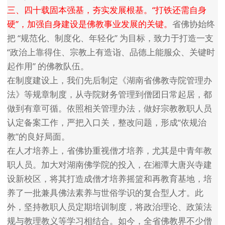
三、四十载固本强基，夯实发展根基。“打铁还需自身
硬”，加强自身建设是佛教事业发展的关键。
省佛协始终
把 “规范化、制度化、年轻化” 为目标，致力于打造一支
“政治上靠得住、宗教上有造诣、品德上能服众、关键时
起作用” 的佛教队伍。
在制度建设上，我们先后制定《湖南省佛教寺院管理办
法》等规章制度，从寺院财务管理到僧团日常起居，都
做到有章可循。依照相关管理办法，做好宗教教职人员
认定备案工作，严把入口关，整改问题，形成“依规治
教”的良好局面。
在人才培养上，省佛协重视僧才培养，尤其是中青年教
职人员。加大对湖南佛学院的投入，在湘潭大唐兴寺建
设新校区，将其打造成僧才培养摇篮和再教育基地，培
养了一批兼具佛法素养与世俗学识的复合型人才。此
外，坚持教职人员定期培训制度，将政治理论、政策法
规与教理教义等学习相结合。如今，全省佛教界不少僧