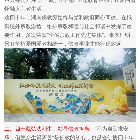
怀融入宗教生活。
这四十年，湖南佛教界始终与党和政府同心同德。在抵
御境外宗教渗透、维护宗教和睦与社会和谐中发挥了重
要作用，多次荣获“全省宗教工作先进集体”。事实证明，
只有坚持爱国爱教相统一，佛教事业才能行稳致远。
二、四十载弘法利生，彰显佛教担当。
“不为自己求安
乐，但愿众生得离苦”是佛教的初心，也是省佛协四十年