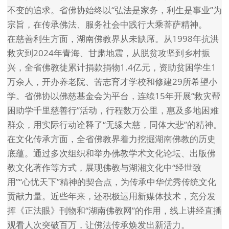
不变的追求。省佛协始终以“弘法是家务，利生是事业”为
宗旨，在传承佛法、服务社会中践行大乘菩萨精神。
在慈善利生方面，湖南佛教界从未缺席。从1998年抗洪
救灾到2024年青海、甘肃地震，从脱贫攻坚到乡村振
兴，全省佛教徒累计捐款捐物1.4亿元，资助贫困学生1
万余人，开办养老院、苦志育才学校和修建29所希望小
学。省佛协以佛慈基金会为平台，连续15年开展“救灾帮
困助学千里慈善行”活动，行程数万公里，惠及多地困难
群众，用实际行动诠释了“无缘大慈，同体大悲”的精神。
在文化传承方面，全省佛教界着力挖掘湖南佛教的历史
底蕴。通过多次组织和举办佛教学术文化论坛、出版佛
教文化著作等方式，展现佛教与湖湘文化中“经世致
用”“心忧天下”精神的契合点，为传承中华优秀传统文化
贡献力量。近些年来，还积极运用新媒体技术，充分发
挥《正法眼》刊物和“湖南佛教网”的作用，线上讲经直播
观看人次突破百万，让佛法传承焕发出新活力。