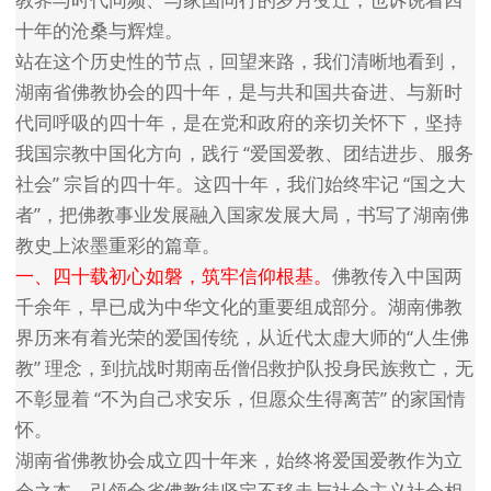
十年的沧桑与辉煌。
站在这个历史性的节点，回望来路，我们清晰地看到，
湖南省佛教协会的四十年，是与共和国共奋进、与新时
代同呼吸的四十年，是在党和政府的亲切关怀下，坚持
我国宗教中国化方向，践行 “爱国爱教、团结进步、服务
社会” 宗旨的四十年。这四十年，我们始终牢记 “国之大
者”，把佛教事业发展融入国家发展大局，书写了湖南佛
教史上浓墨重彩的篇章。
一、四十载初心如磐，筑牢信仰根基。
佛教传入中国两
千余年，早已成为中华文化的重要组成部分。湖南佛教
界历来有着光荣的爱国传统，从近代太虚大师的“人生佛
教” 理念，到抗战时期南岳僧侣救护队投身民族救亡，无
不彰显着 “不为自己求安乐，但愿众生得离苦” 的家国情
怀。
湖南省佛教协会成立四十年来，始终将爱国爱教作为立
会之本，引领全省佛教徒坚定不移走与社会主义社会相