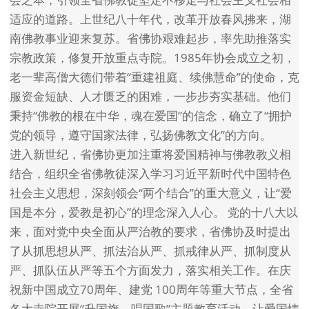
适应的道路。上世纪八十年代，改革开放春风拂来，湖
南佛教事业迎来复苏。省佛协艰难起步，率先助推落实
宗教政策，修复开放重点寺院。1985年协会成立之初，
老一辈高僧大德们带着“重建祖庭、续佛慧命”的使命，克
服资金短缺、人才匮乏的困难，一步步夯实基础。他们
秉持“佛教的根在中华，魂在爱国”的信念，确立了“拥护
党的领导，遵守国家法律，弘扬佛教文化”的方向。
进入新世纪，省佛协更加注重将爱国精神与佛教教义相
结合，组织全省佛教徒深入学习习近平新时代中国特色
社会主义思想，深刻领会“两个结合”的重大意义，让“爱
国是本分，爱教是初心”的理念深入人心。 党的十八大以
来，面对党中央全面从严治教的要求，省佛协及时提出
了从抓思想从严、抓法治从严、抓戒律从严、抓制度从
严、抓队伍从严等五个方面发力，落实相关工作。在庆
祝新中国成立70周年、建党 100周年等重大节点，全省
各大寺院开展“升国旗、唱国歌”主题教育活动，让爱国情