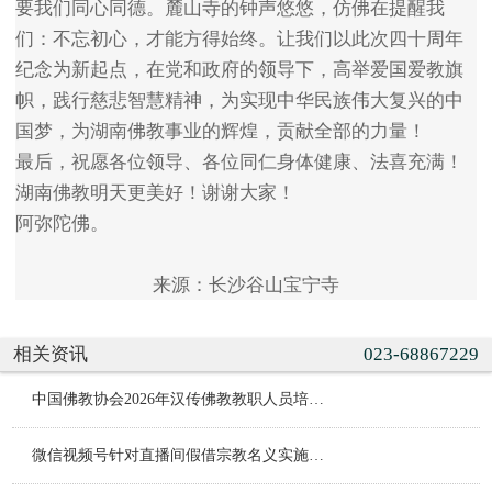
要我们同心同德。麓山寺的钟声悠悠，仿佛在提醒我
们：不忘初心，才能方得始终。让我们以此次四十周年
纪念为新起点，在党和政府的领导下，高举爱国爱教旗
帜，践行慈悲智慧精神，为实现中华民族伟大复兴的中
国梦，为湖南佛教事业的辉煌，贡献全部的力量！
最后，祝愿各位领导、各位同仁身体健康、法喜充满！
湖南佛教明天更美好！谢谢大家！
阿弥陀佛。
来源：长沙谷山宝宁寺
相关资讯
023-68867229
中国佛教协会2026年汉传佛教教职人员培训班（第一期）在京举办
微信视频号针对直播间假借宗教名义实施违规行为的治理公告