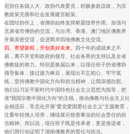
尼担任各级人大、政协代表委员，积极参政议政，为宗
教政策完善和社会发展建言献策。
在团结协作上，省佛协始终发挥桥梁纽带作用。加强与
兄弟省市佛协的交流，与台湾、香港、澳门地区佛教界
开展亲密交谊，促进两岸四地佛教文化交流。
四、寄望新程，开创美好未来。
四十年的成就来之不
易，离不开党和政府的领导、社会各界的支持以及全省
佛教徒的努力。特别是换届以来，以现任班子的省佛协
领导集体，接过接力棒后，展现出不忘初心、牢守底
线，坚持佛教中国化方向和担当精神，让我深感欣慰。
他们以习近平新时代中国特色社会主义思想为指导，把
准“我国宗教中国化方向”的主线，推动佛教与社会主义社
会相适应，常态化开展“爱党爱国爱社会主义”主题教育，
注重年轻僧人培养，继续展示慈善事业的社会责任的担
当精神。所以说，现任班子既是传承者，更是推进者，
他们用行动证明了湖南佛教界的责任与担当。