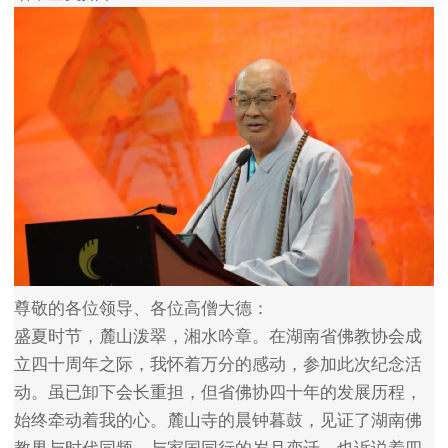
尊敬的各位领导、各位高僧大德：
盛夏时节，麓山泼翠，湘水吟章。在湖南省佛教协会成
立四十周年之际，我怀着万分的感动，参加此次纪念活
动。虽已卸下会长重担，但省佛协四十年的发展历程，
始终牵动着我的心。麓山寺的晨钟暮鼓，见证了湖南佛
教界与时代同频、与家国同行的岁月变迁，也诉说着四