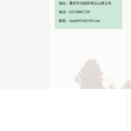
地址：重庆市北碚区缙云山缙云寺
电话：023-68867229
邮箱：shimh0316@163.com