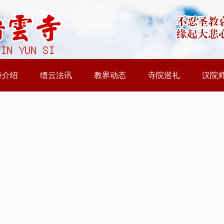
持介绍
缙云法讯
教界动态
寺院巡礼
汉院