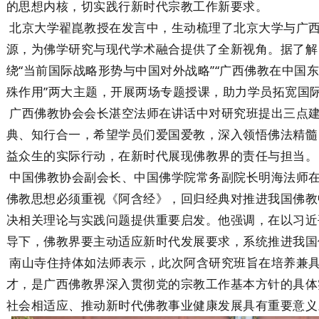
的思想内核，切实践行新时代宗教工作新要求。
北京大学翟崑教授在发言中，生动梳理了北京大学与广
源，为佛学研究与现代学术融合提供了全新视角。据了解
绕“当前国际战略形势与中国对外战略”“广西佛教在中国
殊作用”两大主题，开展两场专题授课，助力学员拓宽国
广西佛教协会会长湛空法师在讲话中对研究班提出三点
典、知行合一，希望学员们爱国爱教，深入领悟佛法精髓
益众生的实际行动，在新时代展现佛教界的责任与担当
中国佛教协会副会长、中国佛学院常务副院长明海法师
佛教思想必须重视《阿含经》，回归经典对推进我国佛教
决相关理论与实践问题提供重要启发。他强调，在以习近
导下，佛教界要主动适应新时代发展要求，系统推进我
南山寺住持体如法师表示，此次阿含研究班旨在培养兼
才，是广西佛教界深入贯彻党的宗教工作基本方针的具体
社会相适应、推动新时代佛教事业健康发展具有重要意义