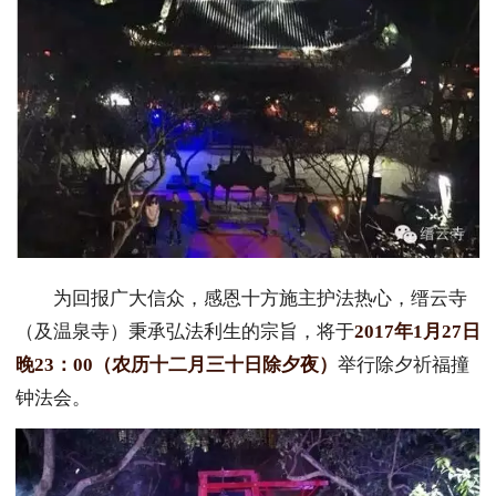
为回报广大信众，感恩十方施主护法热心，缙云寺
（及温泉寺）秉承弘法利生的宗旨，将于
2017年1月27日
晚23：00（农历十二月三十日除夕夜）
举行除夕祈福撞
钟法会。