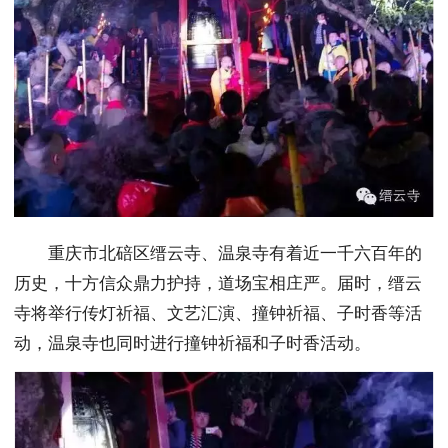
重庆市北碚区缙云寺、温泉寺有着近一千六百年的
历史，十方信众鼎力护持，道场宝相庄严。届时，缙云
寺将举行传灯祈福、文艺汇演、撞钟祈福、子时香等活
动，温泉寺也同时进行撞钟祈福和子
时香活动。