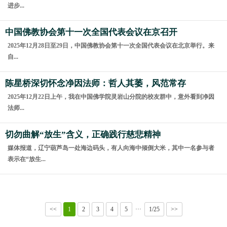
进步...
中国佛教协会第十一次全国代表会议在京召开
2025年12月28日至29日，中国佛教协会第十一次全国代表会议在北京举行。来
自...
陈星桥深切怀念净因法师：哲人其萎，风范常存
2025年12月22日上午，我在中国佛学院灵岩山分院的校友群中，意外看到净因
法师...
切勿曲解“放生”含义，正确践行慈悲精神
媒体报道，辽宁葫芦岛一处海边码头，有人向海中倾倒大米，其中一名参与者
表示在“放生...
<<
1
2
3
4
5
···
1/25
>>