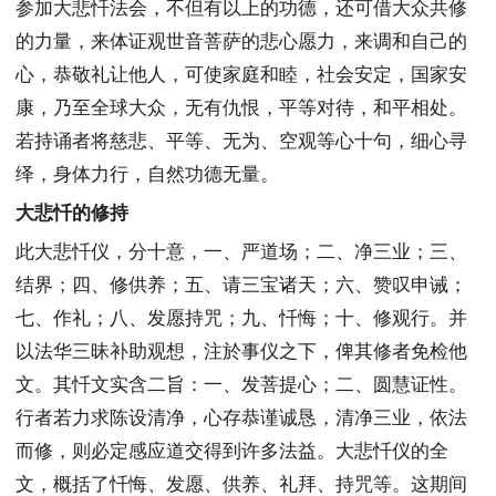
参加大悲忏法会，不但有以上的功德，还可借大众共修
的力量，来体证观世音菩萨的悲心愿力，来调和自己的
心，恭敬礼让他人，可使家庭和睦，社会安定，国家安
康，乃至全球大众，无有仇恨，平等对待，和平相处。
若持诵者将慈悲、平等、无为、空观等心十句，细心寻
绎，身体力行，自然功德无量。
大悲忏的修持
此大悲忏仪，分十意，一、严道场；二、净三业；三、
结界；四、修供养；五、请三宝诸天；六、赞叹申诫；
七、作礼；八、发愿持咒；九、忏悔；十、修观行。并
以法华三昧补助观想，注於事仪之下，俾其修者免检他
文。其忏文实含二旨：一、发菩提心；二、圆慧证性。
行者若力求陈设清净，心存恭谨诚恳，清净三业，依法
而修，则必定感应道交得到许多法益。大悲忏仪的全
文，概括了忏悔、发愿、供养、礼拜、持咒等。这期间