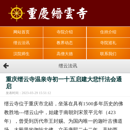
网站首页
寺院介绍
住持介绍
缙云法讯
教界动态
寺院巡礼
汉院师生
高僧大德
联系我们
缙云法讯
重庆缙云寺温泉寺初一十五启建大悲忏法会通
启
发表时间：2023-03-29 15:51:12
缙云寺位于重庆市北碚，坐落在具有1500多年历史的佛
教胜地---缙云山中，始建于南朝刘宋景平元年（423
年），曾受到历代帝王封赐。为国内唯一的迦叶古佛道
场。大殿里的迦叶古佛，立于康熙二十二年，高约两