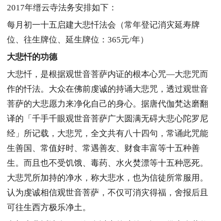
2017年缙云寺法务安排如下：
每月初一十五启建大悲忏法会（常年登记消灾延寿牌
位、往生牌位、延生牌位：365元/年）
大悲忏的功德
大悲忏，是根据观世音菩萨内证的根本心咒—大悲咒而
作的忏法。大众在佛前虔诚的持诵大悲咒，透过观世音
菩萨的大悲愿力来净化自己的身心。据唐代伽梵达磨翻
译的「千手千眼观世音菩萨广大圆满无碍大悲心陀罗尼
经」所记载，大悲咒，全文共有八十四句，常诵此咒能
生善国、常值好时、常遇善友、财食丰富等十五种善
生。而且也不受饥饿、毒药、水火焚漂等十五种恶死。
大悲咒所加持的净水，称大悲水，也为信徒所常服用。
认为虔诚相信观世音菩萨，不仅可消灾得福，舍报后且
可往生西方极乐净土。