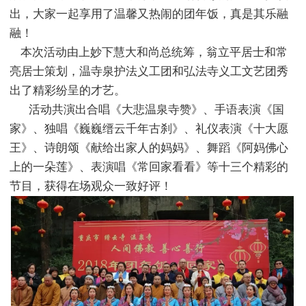
出，大家一起享用了温馨又热闹的团年饭，真是其乐融
融！
本次活动由上妙下慧大和尚总统筹，翁立平居士和常
亮居士策划，温寺泉护法义工团和弘法寺义工文艺团秀
出了精彩纷呈的才艺。
活动共演出合唱《大悲温泉寺赞》、手语表演《国
家》、独唱《巍巍缙云千年古刹》、礼仪表演《十大愿
王》、诗朗颂《献给出家人的妈妈》、舞蹈《阿妈佛心
上的一朵莲》、表演唱《常回家看看》等十三个精彩的
节目，获得在场观众一致好评！