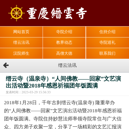
网站首页
寺院介绍
住持介绍
缙云法讯
教界动态
寺院巡礼
汉院师生
高僧大德
联系我们
缙云法讯
缙云寺（温泉寺）“人间佛教——回家”文艺演
出活动暨2018年感恩祈福团年饭圆满
发表时间：2023-03-29 15:56:33
2018年1月28日，千年古刹缙云寺(温泉寺) 隆重举办
的“人间佛教——回家”文艺演出活动暨2018年感恩祈福
团年饭圆满。寺院住持妙慧法师率领寺院常住与广大信
众、四方弟子欢聚一堂，分享了一场精彩的文艺汇报演