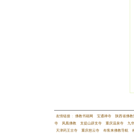
友情链接
:
佛教书籍网
宝通禅寺
陕西省佛教
寺
凤凰佛教
支提山辟支寺
重庆温泉寺
九
天津药王古寺
重庆慈云寺
布客来佛教导航