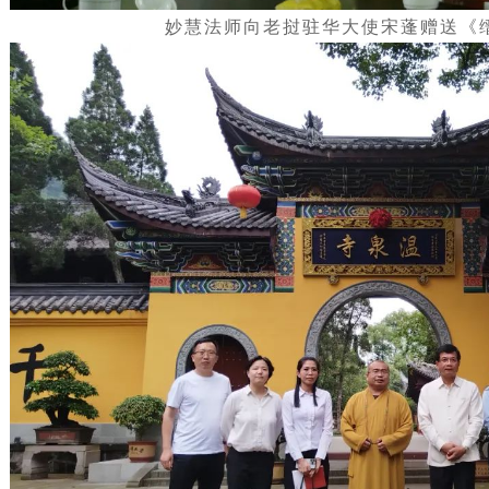
妙慧法师向老挝驻华大使宋蓬赠送《