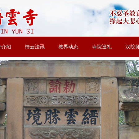
持介绍
缙云法讯
教界动态
寺院巡礼
汉院