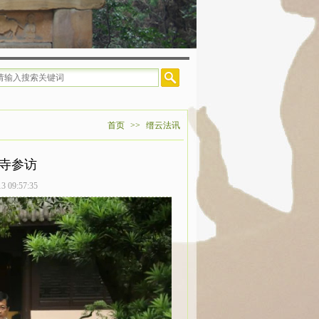
首页
>>
缙云法讯
寺参访
9:57:35