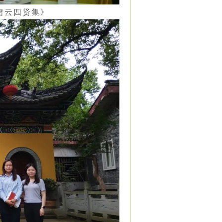
缙云四贤集》