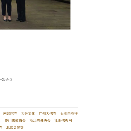
一次会议
南普陀寺
大菩文化
广州大佛寺
石霜崇胜禅
社
厦门佛教协会
浙江省佛协会
江浙佛教网
寺
北京灵光寺