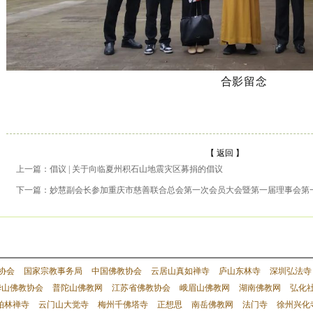
合影留念
【 返回 】
上一篇：倡议 | 关于向临夏州积石山地震灾区募捐的倡议
下一篇：妙慧副会长参加重庆市慈善联合总会第一次会员大会暨第一届理事会第
协会
国家宗教事务局
中国佛教协会
云居山真如禅寺
庐山东林寺
深圳弘法寺
华山佛教协会
普陀山佛教网
江苏省佛教协会
峨眉山佛教网
湖南佛教网
弘化
柏林禅寺
云门山大觉寺
梅州千佛塔寺
正想思
南岳佛教网
法门寺
徐州兴化