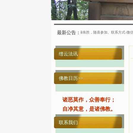
最新公告：
四月初八）举行浴佛法会，法缘殊胜，随喜参加。联系方式-微信同号：缙云寺客堂：1778300
缙云法讯
佛教日历>>
诸恶莫作，众善奉行；
自净其意，是诸佛教。
联系我们