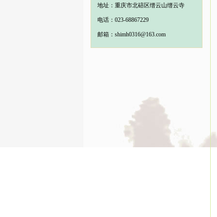
地址：重庆市北碚区缙云山缙云寺
电话：023-68867229
邮箱：shimh0316@163.com