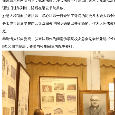
在妙慧大和尚陪同下，弘来法师、净心法师一行从山门进入，然后依次
理院旧址陈列馆，随后在缙云书院茶叙。
妙慧大和尚向弘来法师、净心法师一行介绍了寺院的历史及太虚大师创办
是太虚大师最早在缙云寺汉藏教理院明确提出并阐扬的。作为人间佛教思
庭。
奉则悟大和尚委托，弘来法师作为闽南佛学院校友总会副会长兼秘书长邀
院100周年院庆，并参与收集闽院的院史资料。