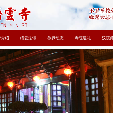
持介绍
缙云法讯
教界动态
寺院巡礼
汉院