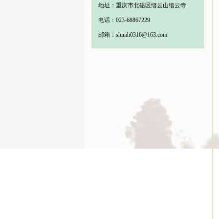
地址：重庆市北碚区缙云山缙云寺
电话：023-68867229
邮箱：shimh0316@163.com