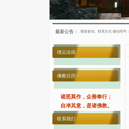
最新公告：
举行浴佛法会，法缘殊胜，随喜参加。联系方式-微信同号：缙云寺客堂：17783000937，
缙云法讯
佛教日历>>
诸恶莫作，众善奉行；
自净其意，是诸佛教。
联系我们