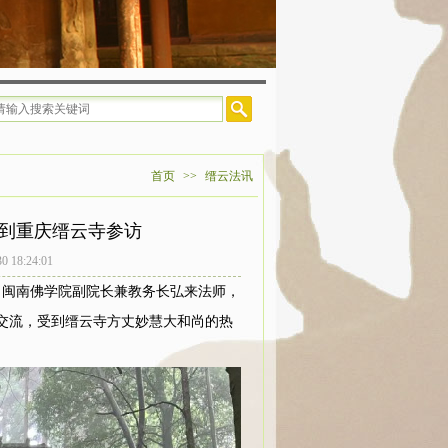
首页
>>
缙云法讯
到重庆缙云寺参访
8:24:01
长、闽南佛学院副院长兼教务长弘来法师，
交流，受到缙云寺方丈妙慧大和尚的热