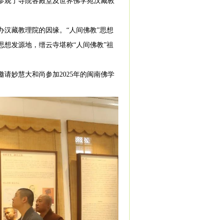
参观了寺院各殿堂及世界佛学苑汉藏教
汉藏教理院的因缘。“人间佛教”思想
想发源地，缙云寺堪称“人间佛教”祖
请妙慧大和尚参加2025年的闽南佛学