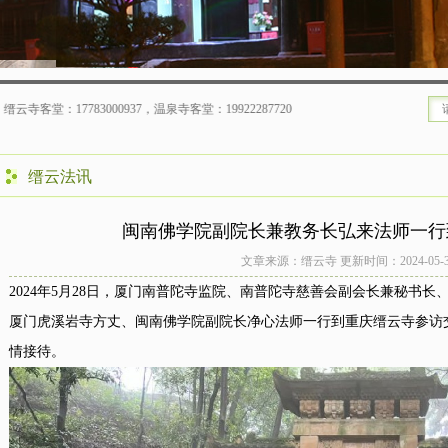
温泉寺客堂：19922287720
缙云法讯
闽南佛学院副院长兼教务长弘来法师一行
文章来源：缙云寺 更新时间：2024-05-30 1
2024年5月28日，厦门南普陀寺监院、南普陀寺慈善会副会长兼秘书
厦门虎溪岩寺方丈、闽南佛学院副院长净心法师一行到重庆缙云寺参访
情接待。