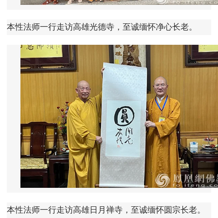
本性法师一行走访高雄光德寺，至诚缅怀净心长老。
本性法师一行走访高雄日月禅寺，至诚缅怀圆宗长老。