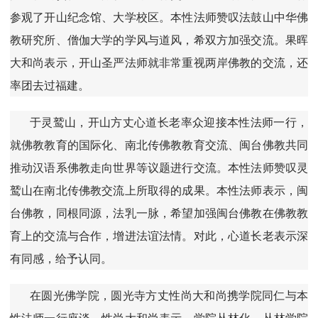
参观了开山纪念馆、大学校区。本性法师赞叹法鼓山中华佛
教研究所、僧伽大学的学风与道风，希双方加强交流。果晖
大和尚表示，开山圣严法师就非常重视两岸佛教的交流，还
率团去过福建。
于灵鹫山，开山方丈心道长老率众迎接本性法师一行，
就佛教教育的国际化、南北传佛教教育交流、闽台佛教共同
推动汉语系佛教走向世界等议题进行交流。本性法师赞叹灵
鹫山在南北传佛教交流上所取得的成果。本性法师表示，闽
台佛教，同根同源，法乳一脉，希望加强闽台佛教在佛教教
育上的交流与合作，增进法谊法情。对此，心道长老表示深
有同感，给予认同。
在圆光佛学院，圆光寺方丈性尚大和尚携学院同仁与本
性法师一行座谈。性尚大和尚表示，学院丛林化、丛林学院