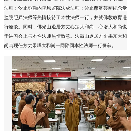
法师；汐止弥勒内院原监院法成法师；汐止慈航菩萨纪念堂
监院照昇法师等热情接待了本性法师一行，并就佛教教育进
行座谈。同时，佛光山退居方丈心定大和尚、心培大和尚也
于讲习会上与本性法师热情致意。法鼓山退居方丈果东大和
尚与现任方丈果晖大和尚一同陪同本性法师一行餐叙。