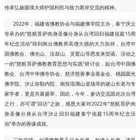
传承弘扬圆瑛大师护国利民与致力两岸交流的精神。
2022年，福建省佛教协会与福建佛学院主办，泰宁庆云
寺承办的“慈航菩萨肉身圣像分身从台湾回归福建祖庭15周
年纪念活动”得到闽台佛教界高僧大德的大力加持，台湾中
国佛教会、佛光山、法鼓山、灵鹫山等悉发来贺函。活动之
一的“慈航菩萨佛教教育思想与实践”研讨会，如台湾中国佛
教会、台湾中华佛寺协会、慈济慈善事业基金会、桃园圆光
佛学院、汐止弥勒内院、南投琉璃山道场等的诸山长老与专
家学者，更是共襄盛举。因此，今年，参访交流团此次台湾
之行，亦可谓“回访”之旅，感恩大家对2022年“慈航菩萨肉
身圣像分身从台湾汐止回归福建泰宁祖庭15周年纪念活
动”举办的善缘成就。
三年疫情，台湾佛教界几位大长老，如净心长老、净良