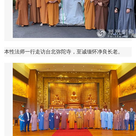
本性法师一行走访台北弥陀寺，至诚缅怀净良长老。