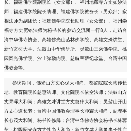
长、福建佛学院副院长（女众部）、福州地藏寺方丈如妙法
师，福建佛学院院长助理、福建佛学院教务长（男众部）寂
相法师为副团长；福建佛学院院长助理（女众部）、福州崇
福寺方丈宽铭法师为秘书长的参访交流团一行8人，走访台
湾中华佛寺协会、高雄佛光山丛林佛学院、高雄文殊讲堂、
新竹玄奘大学、法鼓山中华佛研所、灵鹫山三乘佛学院、桃
园圆光佛学院、汐止弥勒内院、慈航菩萨纪念堂、台湾中国
佛教会等。
参访期间，佛光山方丈心保大和尚、都监院院长慧传长
老、教育院院长慈惠法师、文化院院长依空法师；法鼓山方
丈果晖大和尚；高雄文殊讲堂方丈慧律大和尚；灵鹫山开山
方丈心道长老；台湾中国佛教会理事长净耀大和尚，副理事
长心茂大和尚、秘书长修懿；台湾中华佛寺协会秘书长林蓉
芝；桃园圆光寺方丈性尚大和尚；新竹玄奘大学董事长性广