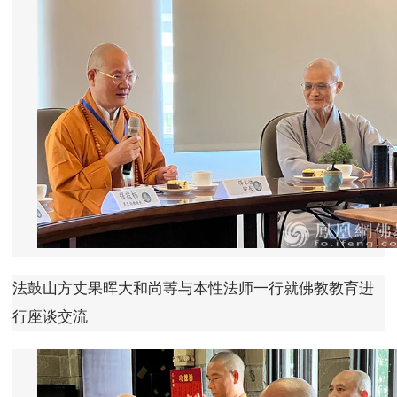
法鼓山方丈果晖大和尚䓁与本性法师一行就佛教教育进
行座谈交流