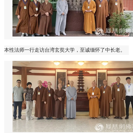
本性法师一行走访台湾玄奘大学，至诚缅怀了中长老。