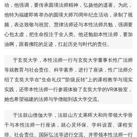
动，他强调，要传承圆瑛法师精神，弘扬他的遗著。为此，
他特为福建即将举办的圆瑛大师70周年纪念活动，录制了视
频，表达致敬与祝贺。慧律法师还与本性法师共勉，强调要
心包太虚，把生命投注于全人类。他还勉励本性法师，要加
油啊，跟着佛陀的足迹，扛起历史与时代的责任。
于玄奘大学，本性法师一行与玄奘大学董事长性广法师
等就教育与社会责任、科学素养，进行了座谈，性广法师介
绍了玄奘大学在“生命礼仪”“阶级反转”上的课程教学与现实
实践，还带本性法师一行参观体验了玄奘大学的VR体验室，
她也希望福建的法师与学僧能到该大学交流。
于法鼓山僧伽大学，法鼓山方丈果晖大和尚带领大学骨
干与本性法师一行座谈，就心灵环保、学科设置、课程安
排、社会责任、国际弘法等进行交流、并带领本性法师一行