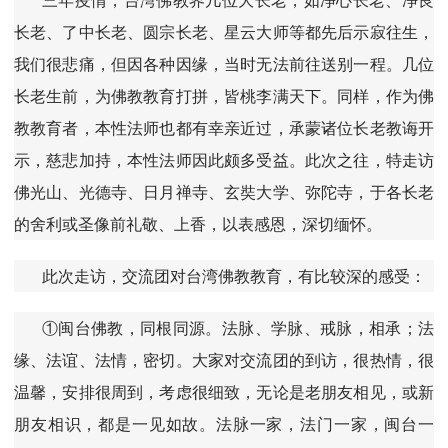
长老、了中长老、圆宗长老、星云大师等都先后示寂往生，
我们很悲痛，但因各种因缘，当时无法前往送别一程。几位
长老生前，为佛教教育打拼，皆桃李满天下。同样，作为佛
教教育者，本性法师也都有幸亲近过，承蒙诸位长老教诲开
示，慈悲加持，本性法师因此颇多受益。此次之往，特走访
佛光山、光德寺、日月禅寺、玄奘大学、弥陀寺，于各长老
的舍利或圣像前礼敬、上香，以表感恩，深切缅怀。
此次走访，交流团对台湾佛教教育，有比较深的感受：
①闽台佛教，同根同源。法脉、学脉、戒脉，相承；法
缘、法谊、法情，密切。大家对交流团的到访，很热情，很
温馨，安排很周到，考虑很细致，无论是老朋友相见，或新
朋友相识，都是一见如故。法脉一家，法门一家，闽台一