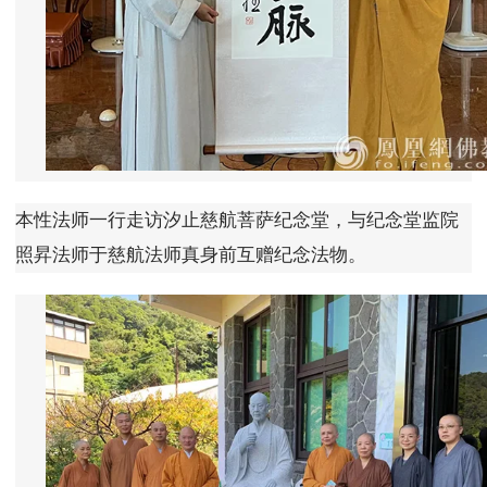
本性法师一行走访汐止慈航菩萨纪念堂，与纪念堂监院
照昇法师于慈航法师真身前互赠纪念法物。