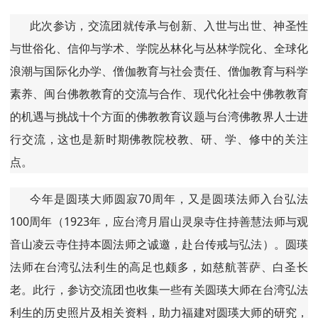
此次参访，交流团就传承与创新、入世与出世、神圣性
与世俗化、信仰与学术、学院丛林化与丛林学院化、全球化
浪潮与国际化办学、僧伽教育与社会责任、僧伽教育与科学
素养、闽台佛教教育的交流与合作、现代化社会中佛教教育
的机遇与挑战十个方面的佛教教育议题与台湾佛教界人士进
行交流，这也是新时期佛教院校教、研、学、修中的关注
点。
今年是圆瑛大师圆寂70周年，又是圆瑛法师入台弘法
100周年（1923年，应台湾月眉山灵泉寺住持善慧法师与观
音山凌云寺住持本圆法师之诚邀，赴台传戒与弘法）。圆瑛
法师在台湾弘法利生的高足也颇多，如慈航菩萨、白圣长
老。此行，参访交流团也收集一些有关圆瑛大师在台湾弘法
利生的历史照片及相关资料，助力福建对圆瑛大师的研究，