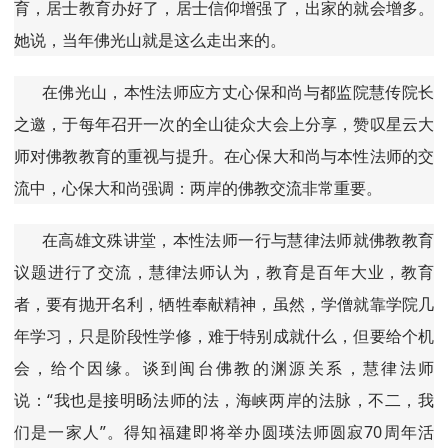
育，居士教育办好了，居士信仰增强了，出家的就会增多。
她说，当年佛光山就是这么走出来的。
在佛光山，本性法师应方丈心保和尚与都监院慧传院长
之邀，于每年召开一次的全山徒众大会上分享，赞叹星云大
师对佛教教育的重视与提升。在心保大和尚与本性法师的交
流中，心保大和尚强调：两岸的佛教交流非常重要。
在高雄文殊讲堂，本性法师一行与慧律法师就佛教教育
议题进行了交流，慧律法师认为，教育是百年大业，教育
者，要有抛开名利，牺牲奉献精神，虽然，学僧就靠学院几
年学习，只是阶段性学修，难于特别成就什么，但要给个机
会，给个因缘。谈到闽台佛教的渊源关系，慧律法师
说：“我也是接明旸法师的法，海峡两岸的法脉，不二，我
们是一家人”。得知福建即将举办圆瑛法师圆寂70周年活