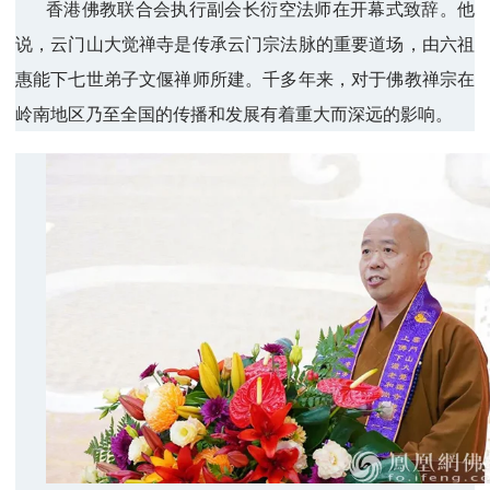
香港佛教联合会执行副会长衍空法师在开幕式致辞。他
说，云门山大觉禅寺是传承云门宗法脉的重要道场，由六祖
惠能下七世弟子文偃禅师所建。千多年来，对于佛教禅宗在
岭南地区乃至全国的传播和发展有着重大而深远的影响。