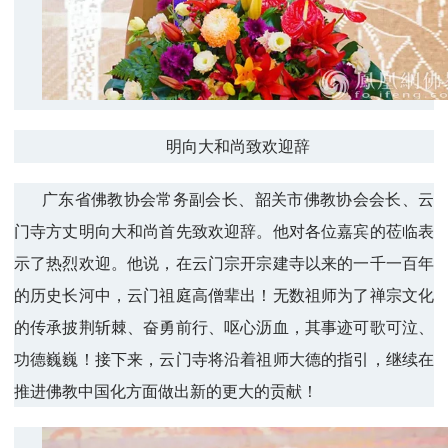
明向大和尚致欢迎辞
广东省佛教协会常务副会长、韶关市佛教协会会长、云
门寺方丈明向大和尚首先致欢迎辞。他对各位嘉宾的莅临表
示了热烈欢迎。他说，在云门宗开宗建寺以来的一千一百年
的历史长河中，云门祖庭高僧辈出！无数祖师为了禅宗文化
的传承披荆斩棘、奋勇前行、呕心沥血，其事迹可歌可泣、
功德巍巍！接下来，云门寺将沿着祖师大德的指引，继续在
推进佛教中国化方面做出新的更大的贡献！