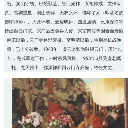
密、洞山守初、巴陵颢鉴、智门光祚、五祖师戒、文殊应
真、雪窦重显、洞山晓聪、天衣义怀、佛印了元（即著名的
佛印禅师）、大觉怀琏、云居晓舜、圆通居讷、已庵深净等
皆出自云门宗。宗门后因金兵入侵、宋室南渡等因素而衰微
南宋以后，云门寺逐渐衰微。至明清以后，特别是抗战晚
期，已十分破败。1943年，虚云老和尚驻锡云门，历时九
年，完成重建工作，一时宗风再振。1953年6月受虚老嘱
托、龙天推出，佛源禅师回云门寺升座，继任方丈。