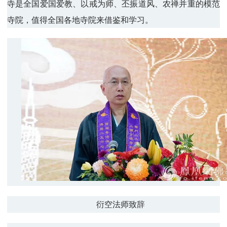
寺是全国爱国爱教、以戒为师、丕振道风、农禅并重的模范
寺院，值得全国各地寺院来借鉴和学习。
衍空法师致辞