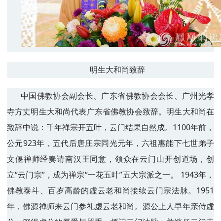
明生大和尚致辞
中国佛教协会副会长、广东省佛教协会会长、广州光孝
寺方丈明生大和尚代表广东省佛教协会致辞。明生大和尚在
致辞中说：千年禅宗开五叶，云门结果自然成。1100年前，
公元923年，五代后唐庄宗同光元年，六祖惠能下七世弟子
文偃禅师经奏请南汉王同意，领众在云门山开创道场，创
立“云门宗”，成为禅宗“一花五叶”五大宗派之一。 1943年，
佛教泰斗、百岁高龄的虚云老和尚接续云门宗法脉。1951
年，佛源禅师来云门参礼虚云老和尚。源公上人早年亲侍虚