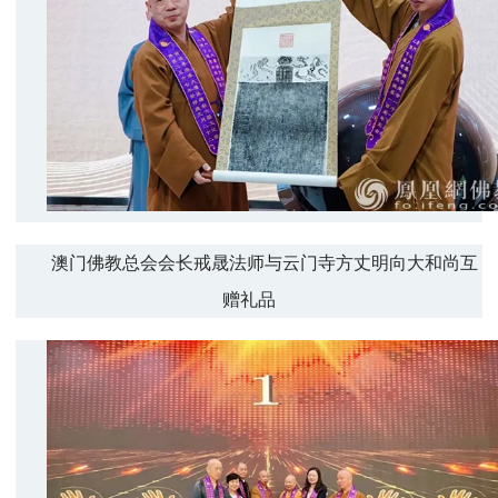
澳门佛教总会会长戒晟法师与云门寺方丈明向大和尚互
赠礼品