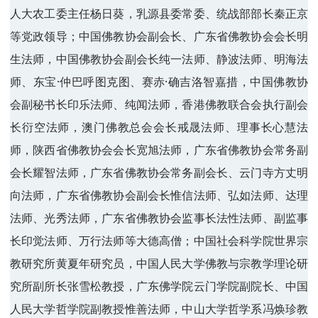
人大农工委主任杨日葵，乳源县委常委、统战部部长秦正京
等党政领导；中国佛教协会副会长、广东省佛教协会会长明
生法师，中国佛教协会副会长纯一法师、静波法师、明海法
师、东宝·仲巴呼图克图、赛赤·确吉洛智嘉措，中国佛教协
会副秘书长印乐法师、纯闻法师，香港佛教联合会执行副会
长衍空法师，澳门佛教总会会长戒晟法师、理事长心慧法
师，陕西省佛教协会会长宽旭法师，广东省佛教协会常务副
会长耀智法师，广东省佛教协会常务副会长、云门寺方丈明
向法师，广东省佛教协会副会长惟信法师、弘如法师、达理
法师、光秀法师，广东省佛教协会监事长法性法师、副监事
长印觉法师、万行法师等大德高僧；中国社会科学院世界宗
教研究所黄夏年研究员，中国人民大学佛教与宗教学理论研
究所副所长张雪松教授，广东佛学院云门学院副院长、中国
人民大学哲学院副教授惟善法师，中山大学哲学系冯焕珍教