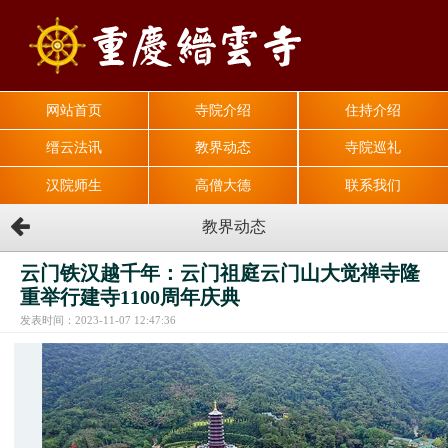
网站首页
寺院介绍
住持介绍
缙云法讯
教界动态
寺院巡礼
汉院师生
高僧大德
联系我们
教界动态
云门铁汉越千年：云门祖庭云门山大觉禅寺隆
重举行建寺1100周年庆典
发表时间：2023-11-07 12:47:36