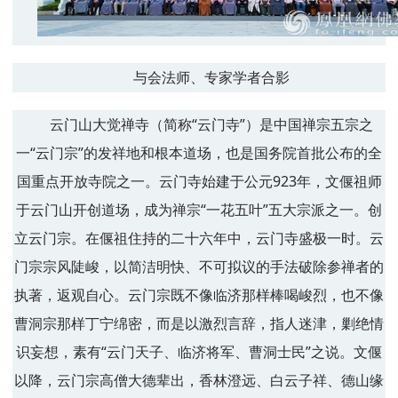
与会法师、专家学者合影
云门山大觉禅寺（简称“云门寺”）是中国禅宗五宗之
一“云门宗”的发祥地和根本道场，也是国务院首批公布的全
国重点开放寺院之一。云门寺始建于公元923年，文偃祖师
于云门山开创道场，成为禅宗“一花五叶”五大宗派之一。创
立云门宗。在偃祖住持的二十六年中，云门寺盛极一时。云
门宗宗风陡峻，以简洁明快、不可拟议的手法破除参禅者的
执著，返观自心。云门宗既不像临济那样棒喝峻烈，也不像
曹洞宗那样丁宁绵密，而是以激烈言辞，指人迷津，剿绝情
识妄想，素有“云门天子、临济将军、曹洞士民”之说。文偃
以降，云门宗高僧大德辈出，香林澄远、白云子祥、德山缘