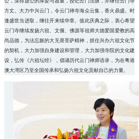
公，深得虚公的厚爱与器重，授记云门法脉，并继任云门寺
方丈。大力中兴云门，令云门禅寺海众云集，香火鼎盛。时
逢盛世当进取，继往开来续华章。值此庆典之际，衷心希望
云门寺继续发扬六祖、文偃、佛源等祖师大德爱国爱教的高
尚品德，为法忘躯的大无畏菩萨精神，抓住兴办六祖文化节
的契机，大力加强自身建设和管理，大力加强寺院的文化建
设，弘传《六祖坛经》，倡诵历代云门禅师语录，为在粤港
澳大湾区乃至全国传承和弘扬六祖文化贡献自己的力量。