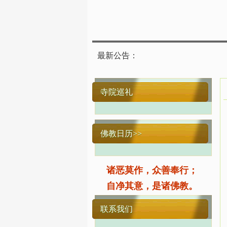
最新公告：
寺院巡礼
佛教日历>>
诸恶莫作，众善奉行；
自净其意，是诸佛教。
联系我们