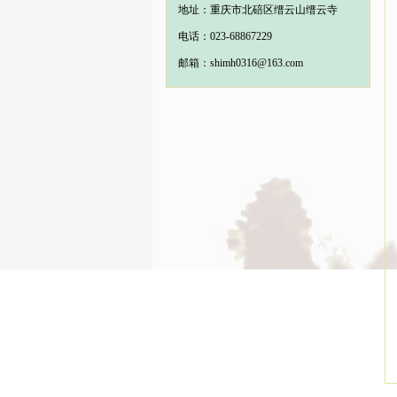
地址：重庆市北碚区缙云山缙云寺
电话：023-68867229
邮箱：shimh0316@163.com