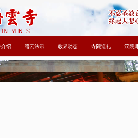
持介绍
缙云法讯
教界动态
寺院巡礼
汉院