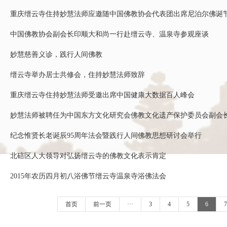
重庆缙云寺住持妙慧法师应邀随中国佛教协会代表团出席尼泊尔佛诞
中国佛教协会副会长印顺大和尚一行赴缙云寺、温泉寺参观座谈
妙慧慈善义诊，践行人间佛教
缙云寺举办居士共修会，住持妙慧法师致辞
重庆缙云寺住持妙慧法师受邀出席中国健康大数据百人峰会
妙慧法师被聘任为中国东方文化研究会佛教文化遗产保护委员会副会
纪念惟贤长老诞辰95周年法会暨践行人间佛教思想研讨会举行
北碚区人大领导对弘扬缙云寺的佛教文化表示肯定
2015年农历四月初八浴佛节缙云寺温泉寺浴佛法会
首页
前一页
···
3
4
5
6
7