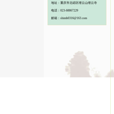
地址：重庆市北碚区缙云山缙云寺
电话：023-68867229
邮箱：shimh0316@163.com