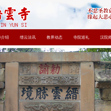
持介绍
缙云法讯
教界动态
寺院巡礼
汉院