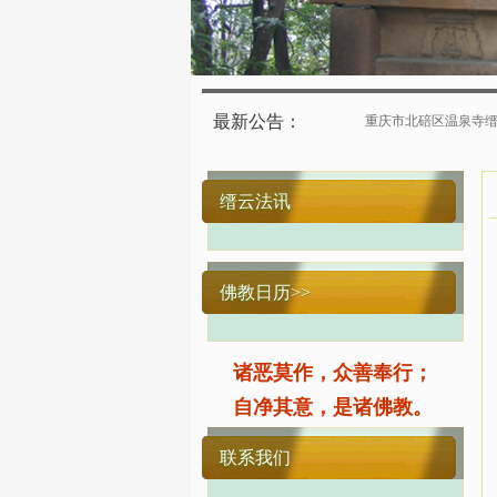
最新公告：
重庆市北碚区温泉寺缙云寺定于2
缙云法讯
佛教日历>>
诸恶莫作，众善奉行；
自净其意，是诸佛教。
联系我们