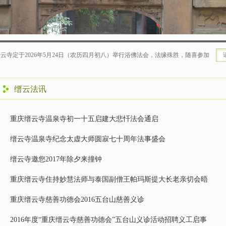
026年5月24日（农历四月初八）举行浴佛法会，法缘殊胜，随喜参加。联系方式-微信同号：缙
缙云法讯
重庆缙云寺温泉寺初一十五启建大悲忏法会通启
缙云寺温泉寺纪念太虚大师圆寂七十周年法事盛会
缙云寺邀您2017年除夕来撞钟
重庆缙云寺住持妙慧法师与泰国副僧王帕玛斯提大长老亲切会晤
重庆缙云寺慈善功德会2016五台山慈善义诊
2016年度“重庆缙云寺慈善功德会”五台山义诊活动招聘义工启事